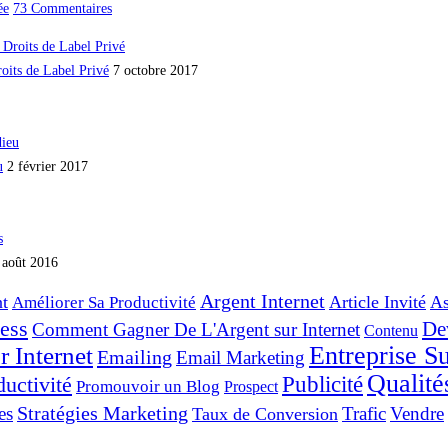
ée
73 Commentaires
oits de Label Privé
7 octobre 2017
u
2 février 2017
 août 2016
Argent Internet
t
Article Invité
As
Améliorer Sa Productivité
ess
De
Comment Gagner De L'Argent sur Internet
Contenu
Entreprise Su
 Internet
Emailing
Email Marketing
Qualité
Publicité
ductivité
Promouvoir un Blog
Prospect
Stratégies Marketing
es
Trafic
Vendre
Taux de Conversion