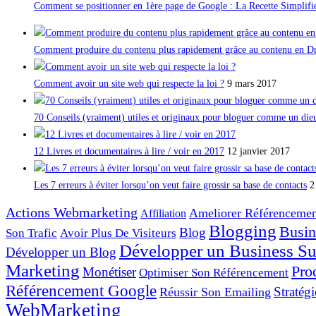
Comment se positionner en 1ère page de Google : La Recette Simplifi
Comment produire du contenu plus rapidement grâce au contenu en Dr
Comment avoir un site web qui respecte la loi ?
9 mars 2017
70 Conseils (vraiment) utiles et originaux pour bloguer comme un die
12 Livres et documentaires à lire / voir en 2017
12 janvier 2017
Les 7 erreurs à éviter lorsqu’on veut faire grossir sa base de contacts
2
Actions Webmarketing
Ameliorer Référencemen
Affiliation
Blogging
Busin
Blog
Son Trafic
Avoir Plus De Visiteurs
Développer un Business Sur
Développer un Blog
Marketing
Pro
Monétiser
Optimiser Son Référencement
Référencement Google
Stratégi
Réussir Son Emailing
WebMarketing