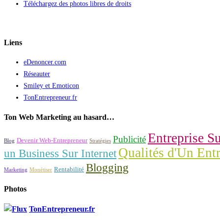
Téléchargez des photos libres de droits
Liens
eDenoncer.com
Réseauter
Smiley et Emoticon
TonEntrepreneur.fr
Ton Web Marketing au hasard…
Entreprise Su
Publicité
Devenir Web-Entrepreneur
Blog
Stratégies
Qualités d'Un Ent
un Business Sur Internet
Blogging
Rentabilité
Marketing
Monétiser
Photos
TonEntrepreneur.fr