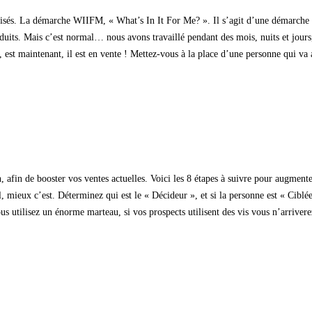
isés. La démarche WIIFM, « What’s In It For Me? ». Il s’agit d’une démarche qui
uits. Mais c’est normal… nous avons travaillé pendant des mois, nuits et jours, p
 est maintenant, il est en vente ! Mettez-vous à la place d’une personne qui va 
, afin de booster vos ventes actuelles. Voici les 8 étapes à suivre pour augment
, mieux c’est. Déterminez qui est le « Décideur », et si la personne est « Ciblée
s utilisez un énorme marteau, si vos prospects utilisent des vis vous n’arriverez