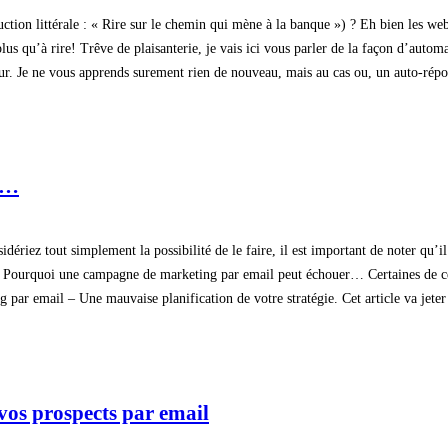
tion littérale : « Rire sur le chemin qui mène à la banque ») ? Eh bien les web
s qu’à rire! Trêve de plaisanterie, je vais ici vous parler de la façon d’automat
ur. Je ne vous apprends surement rien de nouveau, mais au cas ou, un auto-répo
s…
ériez tout simplement la possibilité de le faire, il est important de noter qu’i
Pourquoi une campagne de marketing par email peut échouer… Certaines de ces 
par email – Une mauvaise planification de votre stratégie. Cet article va jeter u
 vos prospects par email