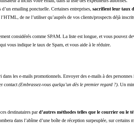
lisateur a inclus votre email, dans la liste des expéditeurs autorisés.
rs d’un emailing ponctuelle. Certaines entreprises,
sacrifient leur taux 
 l’HTML, de ne l’utiliser qu’auprès de vos clients/prospects déjà inscrits
quement considérés comme SPAM. La liste est longue, et vous pouvez dev
qui vous indique le taux de Spam, et vous aide à le réduire.
i dans les e-mails promotionnels. Envoyer des e-mails à des personnes in
er contact
(Embrassez-vous quelqu’un dès le premier regard ?)
. Un mi
ces destinataires par
d’autres méthodes telles que le courrier ou le t
tombera dans l’abîme d’une boîte de réception surpeuplée, sur certains 