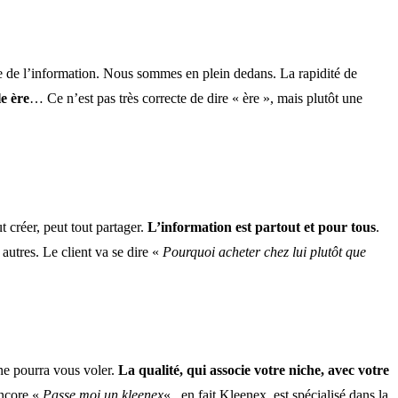
ère de l’information. Nous sommes en plein dedans. La rapidité de
e ère
… Ce n’est pas très correcte de dire « ère », mais plutôt une
 créer, peut tout partager.
L’information est partout et pour tous
.
autres. Le client va se dire «
Pourquoi acheter chez lui plutôt que
 ne pourra vous voler.
La qualité, qui associe votre niche, avec votre
encore «
Passe moi un kleenex
« , en fait Kleenex, est spécialisé dans la