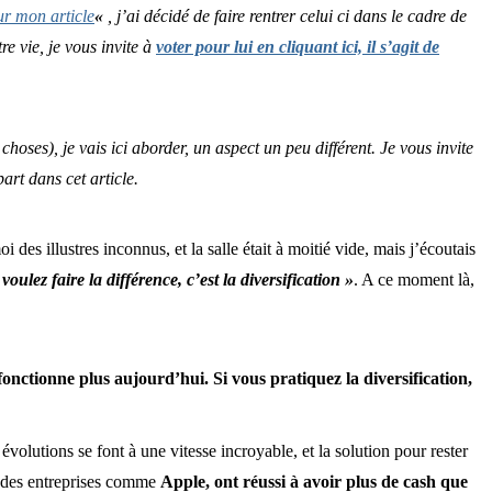
ur mon article
«
, j’ai décidé de faire rentrer celui ci dans le cadre de
re vie, je vous invite à
voter pour lui en cliquant ici, il s’agit de
 choses), je vais ici aborder, un aspect un peu différent. Je vous invite
art dans cet article.
i des illustres inconnus, et la salle était à moitié vide, mais j’écoutais
oulez faire la différence, c’est la diversification »
. A ce moment là,
onctionne plus aujourd’hui. Si vous pratiquez la diversification,
 évolutions se font à une vitesse incroyable, et la solution pour rester
t des entreprises comme
Apple, ont réussi à avoir plus de cash que