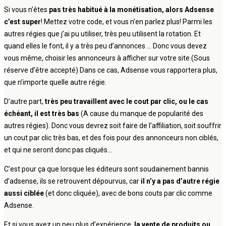
Si vous n’êtes
pas très habitué à la monétisation, alors Adsense
c’est super
! Mettez votre code, et vous n’en parlez plus! Parmi les
autres régies que j’ai pu utiliser, très peu utilisent la rotation. Et
quand elles le font, il y a très peu d’annonces … Donc vous devez
vous même, choisir les annonceurs à afficher sur votre site (Sous
réserve d’être accepté) Dans ce cas, Adsense vous rapportera plus,
que n’importe quelle autre régie.
D’autre part,
très peu travaillent avec le cout par clic, ou le cas
échéant, il est très bas
(A cause du manque de popularité des
autres régies). Donc vous devrez soit faire de l’affiliation, soit souffrir
un cout par clic très bas, et des fois pour des annonceurs non ciblés,
et qui ne seront donc pas cliqués…
C’est pour ça que lorsque les éditeurs sont soudainement bannis
d’adsense, ils se retrouvent dépourvus, car
il n’y a pas d’autre régie
aussi ciblée
(et donc cliquée), avec de bons couts par clic comme
Adsense.
Et si vous avez un peu plus d’expérience,
la vente de produits ou