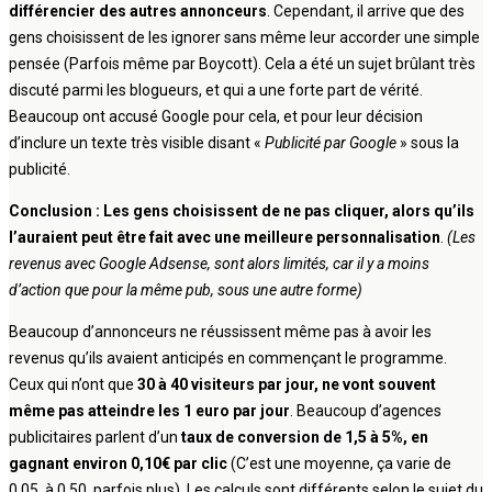
différencier des autres annonceurs
. Cependant, il arrive que des
gens choisissent de les ignorer sans même leur accorder une simple
pensée (Parfois même par Boycott). Cela a été un sujet brûlant très
discuté parmi les blogueurs, et qui a une forte part de vérité.
Beaucoup ont accusé Google pour cela, et pour leur décision
d’inclure un texte très visible disant «
Publicité par Google
» sous la
publicité.
Conclusion : Les gens choisissent de ne pas cliquer, alors qu’ils
l’auraient peut être fait avec une meilleure personnalisation
.
(Les
revenus avec Google Adsense, sont alors limités, car il y a moins
d’action que pour la même pub, sous une autre forme)
Beaucoup d’annonceurs ne réussissent même pas à avoir les
revenus qu’ils avaient anticipés en commençant le programme.
Ceux qui n’ont que
30 à 40 visiteurs par jour, ne vont souvent
même pas atteindre les 1 euro par jour
. Beaucoup d’agences
publicitaires parlent d’un
taux de conversion de 1,5 à 5%, en
gagnant environ 0,10€ par clic
(C’est une moyenne, ça varie de
0,05, à 0,50, parfois plus). Les calculs sont différents selon le sujet du