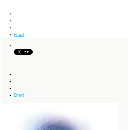
Email
Email