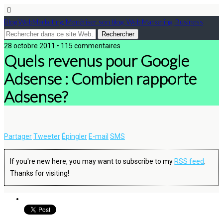
Blog WebMarketing, Monétiser son blog, Web Marketing, Business
28 octobre 2011 • 115 commentaires
Quels revenus pour Google
Adsense : Combien rapporte
Adsense?
Partager
Tweeter
Épingler
E-mail
SMS
If you're new here, you may want to subscribe to my
RSS feed
.
Thanks for visiting!