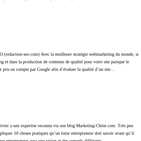
 SEO (redaction-seo.com) Avec la meilleure stratégie webmarketing du monde, si
ng et dans la production de contenus de qualité pour votre site puisque le
 pris en compte par Google afin d’évaluer la qualité d’un site....
livier a une expertise reconnu via son blog Marketing-Chine.com. Très peu
expliquer 10 choses pratiques qu’un futur entrepreneur doit savoir avant qu’il
ue entrepreneur aura une vision et des conseils différents...