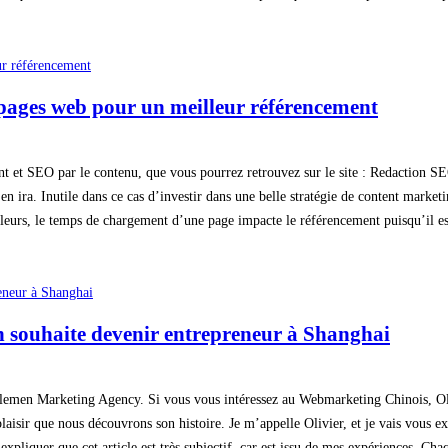
pages web pour un meilleur référencement
cement et SEO par le contenu, que vous pourrez retrouvez sur le site : Redaction
n ira. Inutile dans ce cas d’investir dans une belle stratégie de content marketi
leurs, le temps de chargement d’une page impacte le référencement puisqu’il est
’on souhaite devenir entrepreneur à Shanghai
entlemen Marketing Agency. Si vous vous intéressez au Webmarketing Chinois, O
 plaisir que nous découvrons son histoire. Je m’appelle Olivier, et je vais vous 
pliquer que cet article est très subjectif, car est issu de mes expériences. Chaq