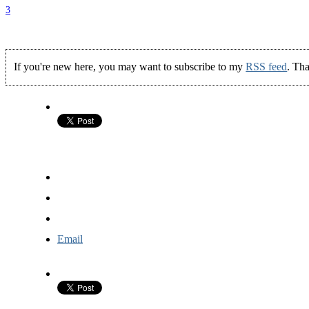
3
If you're new here, you may want to subscribe to my
RSS feed
. Tha
Email