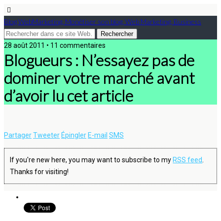
Blog WebMarketing, Monétiser son blog, Web Marketing, Business
28 août 2011 • 11 commentaires
Blogueurs : N’essayez pas de
dominer votre marché avant
d’avoir lu cet article
Partager
Tweeter
Épingler
E-mail
SMS
If you're new here, you may want to subscribe to my
RSS feed
.
Thanks for visiting!