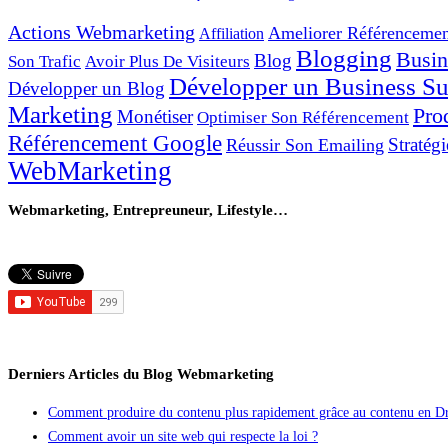
Actions Webmarketing
Ameliorer Référencemen
Affiliation
Blogging
Busin
Blog
Son Trafic
Avoir Plus De Visiteurs
Développer un Business Sur
Développer un Blog
Marketing
Pro
Monétiser
Optimiser Son Référencement
Référencement Google
Stratégi
Réussir Son Emailing
WebMarketing
Webmarketing, Entrepreuneur, Lifestyle…
Derniers Articles du Blog Webmarketing
Comment produire du contenu plus rapidement grâce au contenu en Dr
Comment avoir un site web qui respecte la loi ?