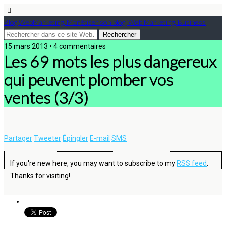
Blog WebMarketing, Monétiser son blog, Web Marketing, Business
15 mars 2013 • 4 commentaires
Les 69 mots les plus dangereux
qui peuvent plomber vos
ventes (3/3)
Partager
Tweeter
Épingler
E-mail
SMS
If you're new here, you may want to subscribe to my
RSS feed
.
Thanks for visiting!