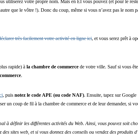
s utiliserez votre propre nom. Mais en EI vous pouvez (et pour le reste
utre que le vôtre !). Donc du coup, même si vous n’avez pas le nom parfa
déclarer très facilement votre activité en ligne ici
, et vous serez prêt à o
plus rapide) à
la chambre de commerce
de votre ville. Sauf si vous ête
e commerce
.
ci
, puis
notez le code APE (ou code NAF)
. Ensuite, tapez sur Google
asser un coup de fil à la chambre de commerce et de leur demander, si vou
 à définir les différentes activités du Web. Ainsi, vous pouvez soit ch
z des sites web, et si vous donnez des conseils ou vendez des produits d