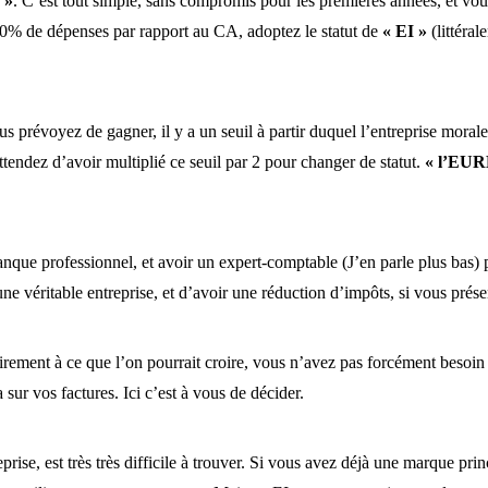
 »
. C’est tout simple, sans compromis pour les premières années, et vo
50% de dépenses par rapport au CA, adoptez le statut de
« EI »
(littéral
 prévoyez de gagner, il y a un seuil à partir duquel l’entreprise moral
endez d’avoir multiplié ce seuil par 2 pour changer de statut.
« l’EUR
nque professionnel, et avoir un expert-comptable (J’en parle plus bas) 
’une véritable entreprise, et d’avoir une réduction d’impôts, si vous pré
rement à ce que l’on pourrait croire, vous n’avez pas forcément besoin
sur vos factures. Ici c’est à vous de décider.
reprise, est très très difficile à trouver. Si vous avez déjà une marque