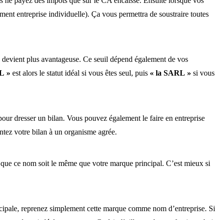
us ne payez des impôts que sur le CA encaissé. Ensuite lorsque vos
ement entreprise individuelle). Ça vous permettra de soustraire toutes
e devient plus avantageuse. Ce seuil dépend également de vos
L »
est alors le statut idéal si vous êtes seul, puis
« la SARL »
si vous
pour dresser un bilan. Vous pouvez également le faire en entreprise
sentez votre bilan à un organisme agrée.
 que ce nom soit le même que votre marque principal. C’est mieux si
 principale, reprenez simplement cette marque comme nom d’entreprise. Si