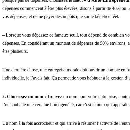
presque pas de dépenses, choisissez le statut
« d’Auto-Entrepreneur
dépenses commencent à être plus élevées, disons à partir de 40% ou 
vos dépenses, et de ne payer des impôts que sur le bénéfice réel.
– Lorsque vous dépassez ce fameux seuil, tout dépend de combien vous
dépenses. En considérant un montant de dépenses de 50% environs, att
êtes plusieurs.
Une dernière chose, une entreprise morale doit ouvrir un compte en ba
individuelle, je l’avais fait. Ça permet de vous habituer à la gestion d
2. Choisissez un nom :
Trouvez un nom pour votre entreprise, contrai
l’on souhaite une certaine homogénéité, car c’est le nom qui apparaitra 
Un nom à la fois accrocheur et qui arrive à résumer l’activité de l’ent