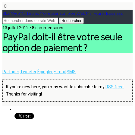
Blog WebMarketing, Monétiser son blog, Web Marketing, Business
13 juillet 2012 • 8 commentaires
PayPal doit-il être votre seule
option de paiement ?
Partager
Tweeter
Épingler
E-mail
SMS
If you're new here, you may want to subscribe to my
RSS feed
.
Thanks for visiting!