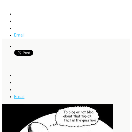
Email
Email