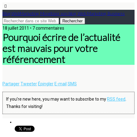
Blog WebMarketing, Monétiser son blog, Web Marketing, Business
18 juillet 2011 • 7 commentaires
Pourquoi écrire de l’actualité
est mauvais pour votre
référencement
Partager
Tweeter
Épingler
E-mail
SMS
If you're new here, you may want to subscribe to my
RSS feed
.
Thanks for visiting!