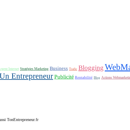
WebMa
Blogging
Business
rgent Internet
Stratégies Marketing
Trafic
'Un Entrepreneur
Publicité
Rentabilité
Actions Webmarketi
Blog
 aussi TonEntrepreneur.fr