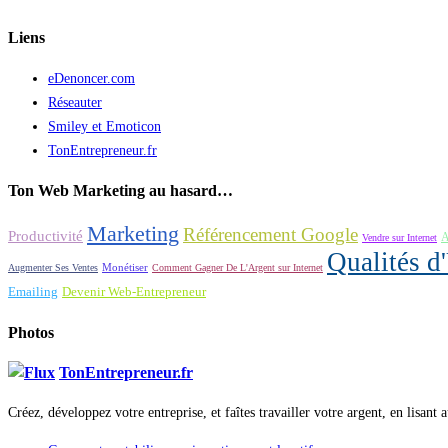
Liens
eDenoncer.com
Réseauter
Smiley et Emoticon
TonEntrepreneur.fr
Ton Web Marketing au hasard…
Marketing
Référencement Google
Productivité
A
Vendre sur Internet
Qualités d
Monétiser
Augmenter Ses Ventes
Comment Gagner De L'Argent sur Internet
Devenir Web-Entrepreneur
Emailing
Photos
TonEntrepreneur.fr
Créez, développez votre entreprise, et faîtes travailler votre argent, en lisant