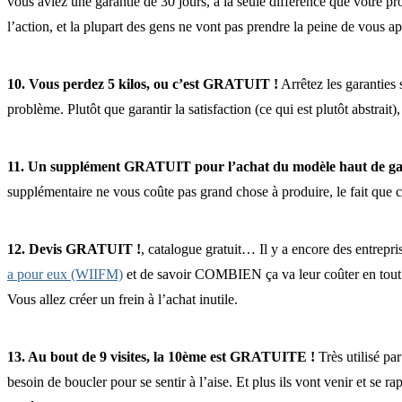
vous aviez une garantie de 30 jours, à la seule différence que votre p
l’action, et la plupart des gens ne vont pas prendre la peine de vous ap
10. Vous perdez 5 kilos, ou c’est GRATUIT !
Arrêtez les garanties s
problème. Plutôt que garantir la satisfaction (ce qui est plutôt abstrait),
11. Un supplément GRATUIT pour l’achat du modèle haut de g
supplémentaire ne vous coûte pas grand chose à produire, le fait que c
12. Devis GRATUIT !
, catalogue gratuit… Il y a encore des entrep
a pour eux (WIIFM)
et de savoir COMBIEN ça va leur coûter en tout 
Vous allez créer un frein à l’achat inutile.
13. Au bout de 9 visites, la 10ème est GRATUITE !
Très utilisé pa
besoin de boucler pour se sentir à l’aise. Et plus ils vont venir et se ra