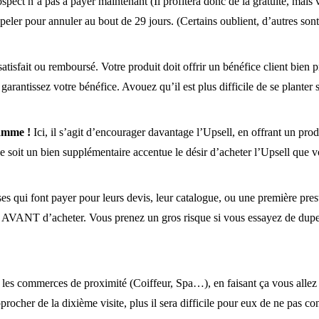
rospect n’a pas à payer maintenant (Il profitera donc de la gratuité, mai
peler pour annuler au bout de 29 jours. (Certains oublient, d’autres sont 
atisfait ou remboursé. Votre produit doit offrir un bénéfice client bien p
 garantissez votre bénéfice. Avouez qu’il est plus difficile de se planter s
amme !
Ici, il s’agit d’encourager davantage l’Upsell, en offrant un pr
e soit un bien supplémentaire accentue le désir d’acheter l’Upsell que vo
rises qui font payer pour leurs devis, leur catalogue, ou une premièr
AVANT d’acheter. Vous prenez un gros risque si vous essayez de duper 
r les commerces de proximité (Coiffeur, Spa…), en faisant ça vous all
pprocher de la dixième visite, plus il sera difficile pour eux de ne pas con