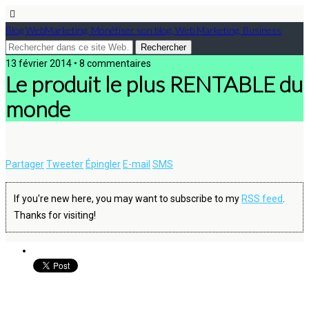
Blog WebMarketing, Monétiser son blog, Web Marketing, Business
13 février 2014 • 8 commentaires
Le produit le plus RENTABLE du
monde
Partager
Tweeter
Épingler
E-mail
SMS
If you're new here, you may want to subscribe to my
RSS feed
.
Thanks for visiting!