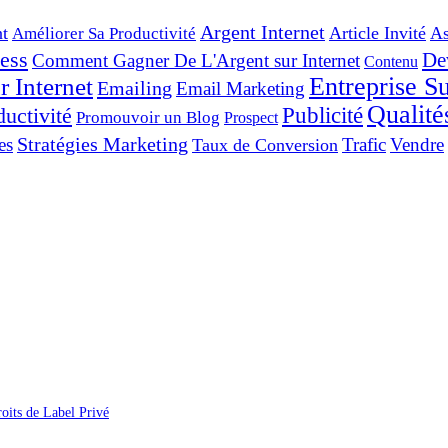
Argent Internet
t
Article Invité
As
Améliorer Sa Productivité
ess
De
Comment Gagner De L'Argent sur Internet
Contenu
Entreprise Su
 Internet
Emailing
Email Marketing
Qualité
Publicité
ductivité
Promouvoir un Blog
Prospect
Stratégies Marketing
es
Trafic
Vendre
Taux de Conversion
oits de Label Privé