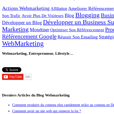
Actions Webmarketing
Ameliorer Référencemen
Affiliation
Blogging
Busin
Blog
Son Trafic
Avoir Plus De Visiteurs
Développer un Business Sur
Développer un Blog
Marketing
Pro
Monétiser
Optimiser Son Référencement
Référencement Google
Stratégi
Réussir Son Emailing
WebMarketing
Webmarketing, Entrepreuneur, Lifestyle…
Derniers Articles du Blog Webmarketing
Comment produire du contenu plus rapidement grâce au contenu en Dr
Comment avoir un site web qui respecte la loi ?