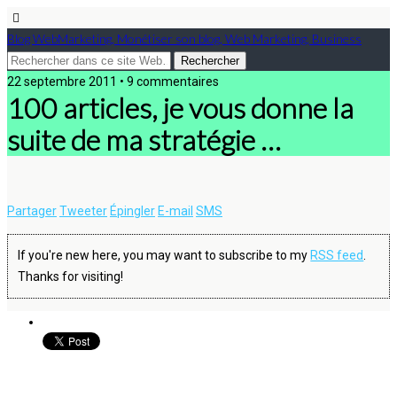
Blog WebMarketing, Monétiser son blog, Web Marketing, Business
22 septembre 2011 • 9 commentaires
100 articles, je vous donne la
suite de ma stratégie …
Partager
Tweeter
Épingler
E-mail
SMS
If you're new here, you may want to subscribe to my
RSS feed
.
Thanks for visiting!