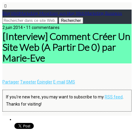
Blog WebMarketing, Monétiser son blog, Web Marketing, Business
2 juin 2014 • 11 commentaires
[Interview] Comment Créer Un
Site Web (A Partir De 0) par
Marie-Eve
Partager
Tweeter
Épingler
E-mail
SMS
If you're new here, you may want to subscribe to my
RSS feed
.
Thanks for visiting!