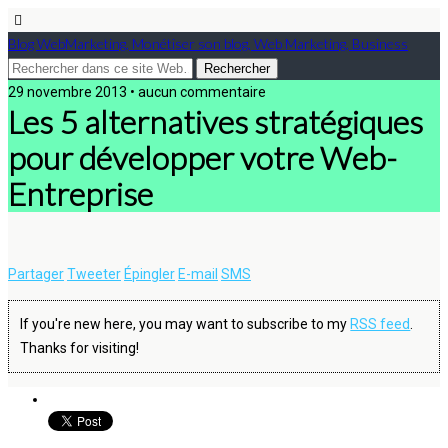
Blog WebMarketing, Monétiser son blog, Web Marketing, Business
29 novembre 2013 • aucun commentaire
Les 5 alternatives stratégiques
pour développer votre Web-
Entreprise
Partager
Tweeter
Épingler
E-mail
SMS
If you're new here, you may want to subscribe to my
RSS feed
.
Thanks for visiting!