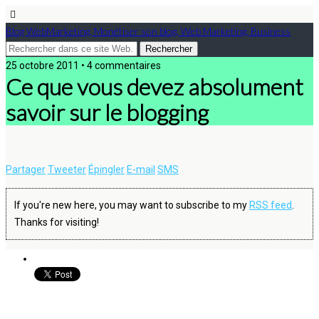
Blog WebMarketing, Monétiser son blog, Web Marketing, Business
25 octobre 2011 • 4 commentaires
Ce que vous devez absolument
savoir sur le blogging
Partager
Tweeter
Épingler
E-mail
SMS
If you're new here, you may want to subscribe to my
RSS feed
.
Thanks for visiting!