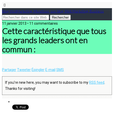
Blog WebMarketing, Monétiser son blog, Web Marketing, Business
11 janvier 2013 • 11 commentaires
Cette caractéristique que tous
les grands leaders ont en
commun :
Partager
Tweeter
Épingler
E-mail
SMS
If you're new here, you may want to subscribe to my
RSS feed
.
Thanks for visiting!