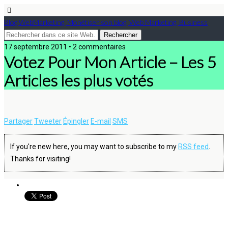
Blog WebMarketing, Monétiser son blog, Web Marketing, Business
17 septembre 2011 • 2 commentaires
Votez Pour Mon Article – Les 5
Articles les plus votés
Partager
Tweeter
Épingler
E-mail
SMS
If you're new here, you may want to subscribe to my
RSS feed
.
Thanks for visiting!