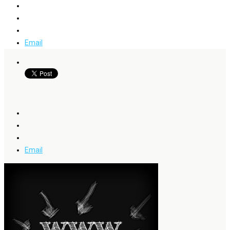
Email
Email