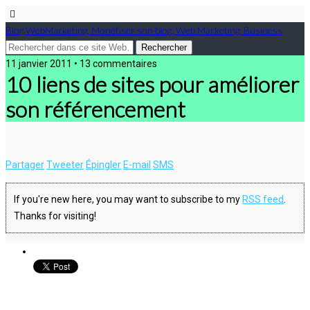
Blog WebMarketing, Monétiser son blog, Web Marketing, Business
11 janvier 2011 • 13 commentaires
10 liens de sites pour améliorer
son référencement
Partager
Tweeter
Épingler
E-mail
SMS
If you're new here, you may want to subscribe to my
RSS feed
.
Thanks for visiting!