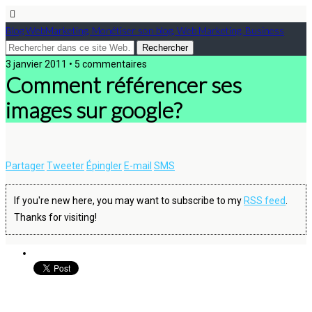
Blog WebMarketing, Monétiser son blog, Web Marketing, Business
3 janvier 2011 • 5 commentaires
Comment référencer ses
images sur google?
Partager
Tweeter
Épingler
E-mail
SMS
If you're new here, you may want to subscribe to my
RSS feed
.
Thanks for visiting!