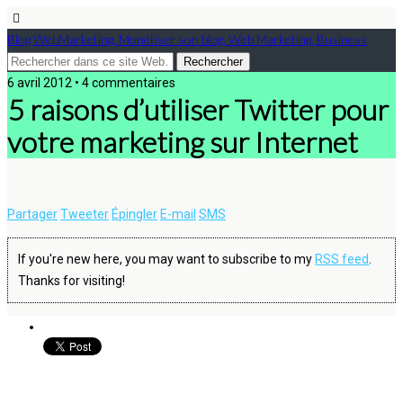
Blog WebMarketing, Monétiser son blog, Web Marketing, Business
6 avril 2012 • 4 commentaires
5 raisons d’utiliser Twitter pour
votre marketing sur Internet
Partager
Tweeter
Épingler
E-mail
SMS
If you're new here, you may want to subscribe to my
RSS feed
.
Thanks for visiting!