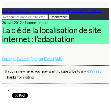
Blog WebMarketing, Monétiser son blog, Web Marketing, Business
26 avril 2012 • 1 commentaire
La clé de la localisation de site
internet : l’adaptation
Partager
Tweeter
Épingler
E-mail
SMS
If you're new here, you may want to subscribe to my
RSS feed
.
Thanks for visiting!