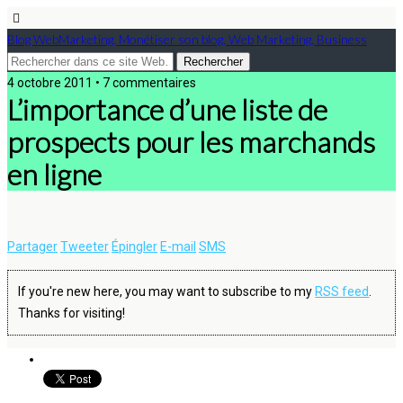
Blog WebMarketing, Monétiser son blog, Web Marketing, Business
4 octobre 2011 • 7 commentaires
L’importance d’une liste de
prospects pour les marchands
en ligne
Partager
Tweeter
Épingler
E-mail
SMS
If you're new here, you may want to subscribe to my
RSS feed
.
Thanks for visiting!