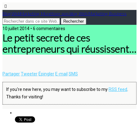
Blog WebMarketing, Monétiser son blog, Web Marketing, Business
10 juillet 2014 • 6 commentaires
Le petit secret de ces
entrepreneurs qui réussissent…
Partager
Tweeter
Épingler
E-mail
SMS
If you're new here, you may want to subscribe to my
RSS feed
.
Thanks for visiting!