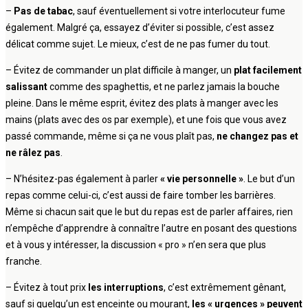
–
Pas de tabac
, sauf éventuellement si votre interlocuteur fume
également. Malgré ça, essayez d’éviter si possible, c’est assez
délicat comme sujet. Le mieux, c’est de ne pas fumer du tout.
– Évitez de commander un plat difficile à manger, un
plat facilement
salissant
comme des spaghettis, et ne parlez jamais la bouche
pleine. Dans le même esprit, évitez des plats à manger avec les
mains (plats avec des os par exemple), et une fois que vous avez
passé commande, même si ça ne vous plaît pas,
ne changez pas et
ne râlez pas
.
– N’hésitez-pas également à parler
« vie personnelle »
. Le but d’un
repas comme celui-ci, c’est aussi de faire tomber les barrières.
Même si chacun sait que le but du repas est de parler affaires, rien
n’empêche d’apprendre à connaître l’autre en posant des questions
et à vous y intéresser, la discussion « pro » n’en sera que plus
franche.
– Évitez à tout prix
les interruptions
, c’est extrêmement gênant,
sauf si quelqu’un est enceinte ou mourant,
les « urgences » peuvent