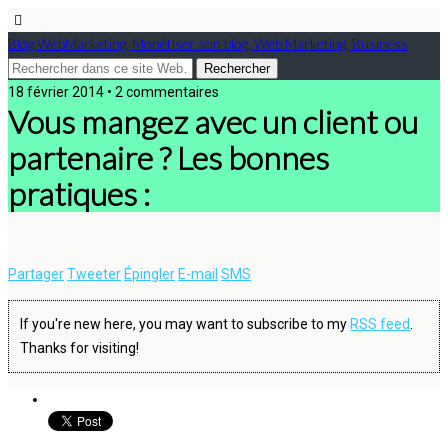
Blog WebMarketing, Monétiser son blog, Web Marketing, Business
18 février 2014 • 2 commentaires
Vous mangez avec un client ou
partenaire ? Les bonnes
pratiques :
Partager
Tweeter
Épingler
E-mail
SMS
If you're new here, you may want to subscribe to my
RSS feed
.
Thanks for visiting!