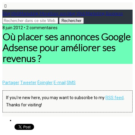
Blog WebMarketing, Monétiser son blog, Web Marketing, Business
8 juin 2012 • 2 commentaires
Où placer ses annonces Google
Adsense pour améliorer ses
revenus ?
Partager
Tweeter
Épingler
E-mail
SMS
If you're new here, you may want to subscribe to my
RSS feed
.
Thanks for visiting!