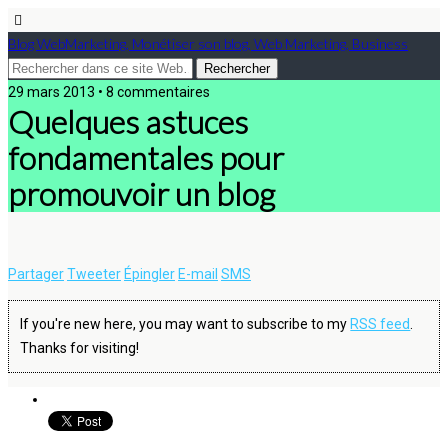
Blog WebMarketing, Monétiser son blog, Web Marketing, Business
29 mars 2013 • 8 commentaires
Quelques astuces
fondamentales pour
promouvoir un blog
Partager
Tweeter
Épingler
E-mail
SMS
If you're new here, you may want to subscribe to my
RSS feed
.
Thanks for visiting!