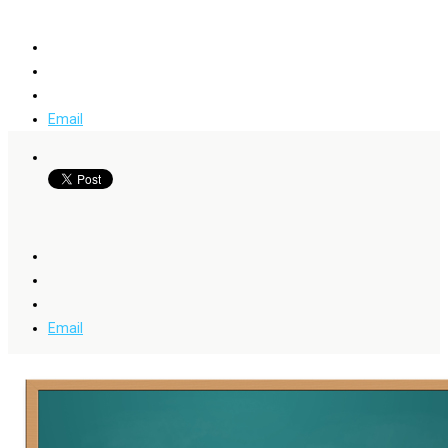
Email
Email