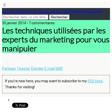
Blog WebMarketing, Monétiser son blog, Web Marketing, Business
30 janvier 2014 • 7 commentaires
Les techniques utilisées par les
experts du marketing pour vous
manipuler
Partager
Tweeter
Épingler
E-mail
SMS
If you're new here, you may want to subscribe to my
RSS feed
.
Thanks for visiting!