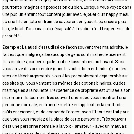
appartement témoin, qui pourra être visité, et les futurs acheteurs
pourront s’imaginer en possession du bien. Lorsque vous voyez dans
une pub un enfant tout content jouer avec le jouet d’un happy meal,
ou une fille en tutu en train de savourer son yaourt, ou encore plus
loin, le bruit d’un coca cola décapsulé à la radio…c’est l’expérience de
propriété.
Exemple :
Là aussi c’est utilisé de façon souvent très maladroite, le
fait est que malgré ça, beaucoup de gens sont malheureusement
très crédules, car ceux qui le font ne laissent rien au hasard. Si ça
vous arrive de vous rendre (sans le vouloir bien entendu :)) sur des
sites de téléchargements, vous êtes probablement déjà tombé sur
ces sites qui vous vantent les mérites des options binaires, ou des
martingales à la roulette. L’expérience de propriété est utilisée à son
maximum : Ils tournent très souvent une vidéo vous montrant une
personne normale, en train de mettre en application la méthode
qu’ils enseignent, et de gagner de l’argent avec. Et tout est fait pour
que vous vous mettiez à la place de cette personne : Très souvent
c’est une personne normale à la voix « amateur » avec un mauvais
micro, il n’y a pas de montages, vous voyez toute la procédure en