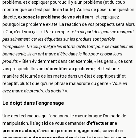
problème, et d’expliquer pourquoi il y a un problème (et du coup
montrer que ce n’est pas de sa faute). Au lieu de poser une question
directe,
exposez le problème de vos visiteurs
, et expliquez
pourquoi ce problème existe. La réaction de vos prospects sera alors
« Oui, c’est vrai ça… ». Par exemple :
« La plupart des gens ne mangent
pas sainement, car les étiquettes sur les produits sont parfois
trompeuses. Du coup malgré les efforts qu’ils font pour se maintenir en
bonne santé, ils en ont marre d’être dans le flou pour choisir leurs
produits »
. Bien évidemment dans cet exemple, « les gens », ce sont
vos prospects. Ils vont
s’identifier au problème
, et c’est une
manière détournée de les mettre dans un état d’esprit positif et
réceptif, plutôt que qu’une phrase maladroite du genre
« Vous en
avez marre de prendre du poids ? »
.
Le doigt dans l’engrenage
Une des techniques qui fonctionne le mieux lorsque l’on parle de
manipulation. Il s’agit ici de vous demander
d’effectuer une
première action
, d’avoir
un premier engagement
, souvent un
engagement
qui ne vous coûte rien
du tout et pour lequel
vous