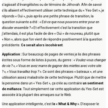
s’agissait d’évangélistes ou de témoins de Jéhovah. Afin de savoir
s’ils allaient effectivement utiliser cette technique du « Yes-Set », je
réponds « Oui », puis après une petite phrase de transition, la
question suivante a été :
« Est-ce que nous pouvons entrer pour en
discuter ensemble ? »
Et effectivement c’est la transition que
j’attendais, il est plus facile de dire « Oui » de nouveau, plutôt que
« Non », alors que l’on vient de répondre positivement à la question
précédente.
Ce serait alors incohérent
.
Application :
Sur beaucoup de pages de ventes je lis des phrases
écrites sous forme de listes à puces, du genre :
« Voulez-vous changer
de vie ? »
,
« Vous en avez marre de gagner des miettes avec votre site
? »
,
« Vous travaillez trop ? »
. Ce sont des phrases « bateaux », et une
utilisation assez maladroite de cette technique. Plutôt que de mettre
la personne dans un « Yes-Set », ça crée au contraire
un sentiment
de méfiance
. Tout simplement car cette application du Yes-Set est
associée à la plupart des arnaques sur le Web.
Une application intelligente, c’est
le « What & Why »
. D’exposer le