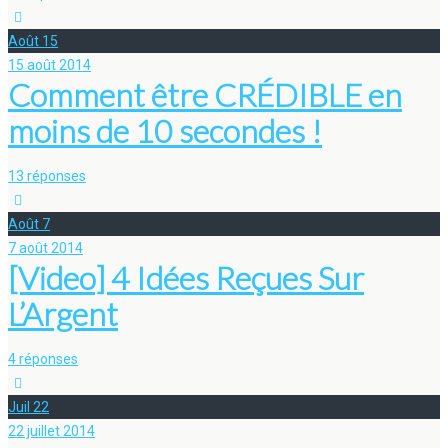
Août
15
15 août 2014
Comment être CRÉDIBLE en
moins de 10 secondes !
13 réponses
Août
7
7 août 2014
[Video] 4 Idées Reçues Sur
L’Argent
4 réponses
Juil
22
22 juillet 2014